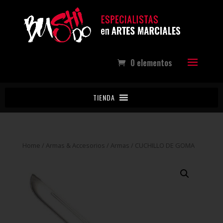
0 elementos
TIENDA
Home
/
Armas & Accesorios
/
Armas
/ CUCHILLO DE GOMA