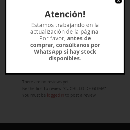
$
20.000
Atención!
Añadir a lista de deseos
Estamos trabajando en la
actualización de la página.
Por favor,
antes de
comprar, consúltanos por
Reviews (0)
WhatsApp si hay stock
disponibles
.
Reviews
There are no reviews yet.
Be the first to review “CUCHILLO DE GOMA”
You must be
logged in
to post a review.