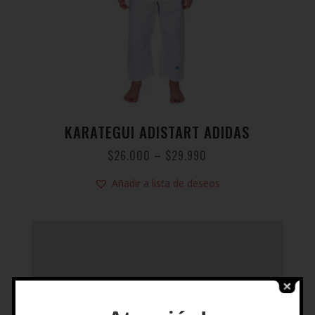
KARATEGUI ADISTART ADIDAS
$
26.000
–
$
29.990
Añadir a lista de deseos