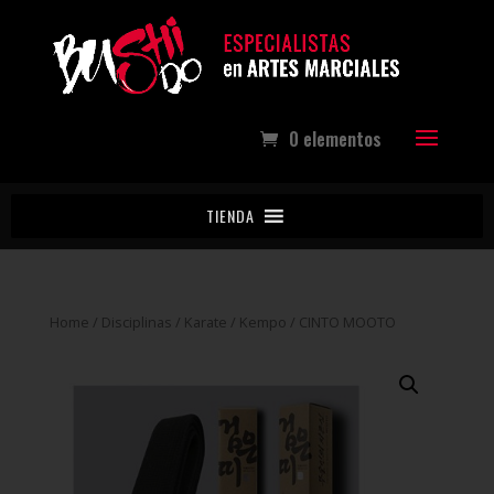
0 elementos
TIENDA
Home
/
Disciplinas
/
Karate / Kempo
/ CINTO MOOTO