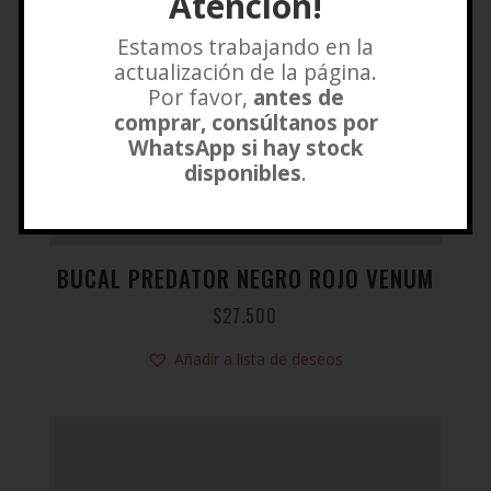
Atención!
Estamos trabajando en la
actualización de la página.
Por favor,
antes de
comprar, consúltanos por
WhatsApp si hay stock
disponibles
.
BUCAL PREDATOR NEGRO ROJO VENUM
$
27.500
Añadir a lista de deseos