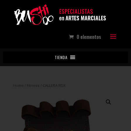
0 elementos
TIENDA
Home
/
Fitness
/ CALLERA RDX