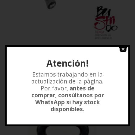
CUERDA CHALLENGER SPEED VENUM
Atención!
$
20.000
Añadir a lista de deseos
Estamos trabajando en la
actualización de la página.
Por favor,
antes de
comprar, consúltanos por
WhatsApp si hay stock
disponibles
.