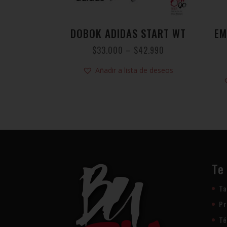
DOBOK ADIDAS START WT
EM
$
33.000
–
$
42.990
Añadir a lista de deseos
Te
Ta
Pr
Té