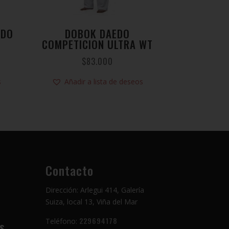
NDO
DOBOK DAEDO
COMPETICION ULTRA WT
$
83.000
s
Añadir a lista de deseos
Contacto
Dirección: Arlegui 414, Galería
Suiza, local 13, Viña del Mar
229694178
Teléfono:
s