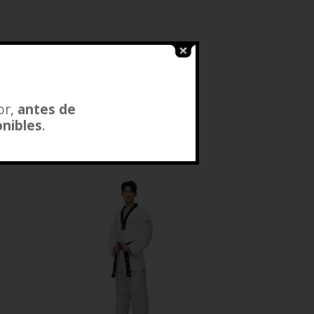
or,
antes de
onibles
.