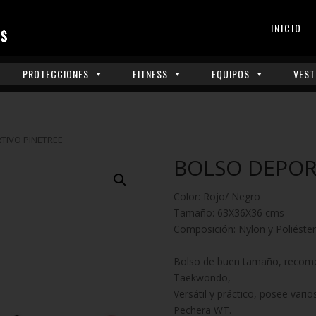
INICIO
PROTECCIONES
FITNESS
EQUIPOS
VEST
TIVO PINETREE
BOLSO DEPOR
Color: Rojo/ Negro
Tamaño: 63X36X36 cms
Composición: Nylon y Poliéster
Bolso de buen tamaño, recome
Taekwondo,
Versátil y práctico, posee vari
Pechera WT.