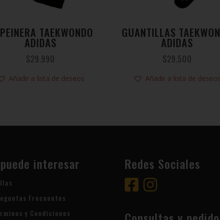
PEINERA TAEKWONDO
GUANTILLAS TAEKWO
ADIDAS
ADIDAS
$
29.990
$
29.500
Añadir a lista de deseos
Añadir a lista de deseo
 puede interesar
Redes Sociales
llas
eguntas Frecuentes
rminos y Condiciones
Consultas y pedido