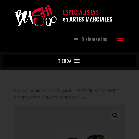
0 elementos
TIENDA
Home
/
Indumentaria
/
Zapatillas
/ ZAPATILLAS DE BOXEO
CONTENDER BLACK/GOLD/RED VENUM