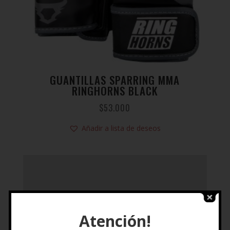
GUANTILLAS SPARRING MMA
RINGHORNS BLACK
$
53.000
Añadir a lista de deseos
Atención!