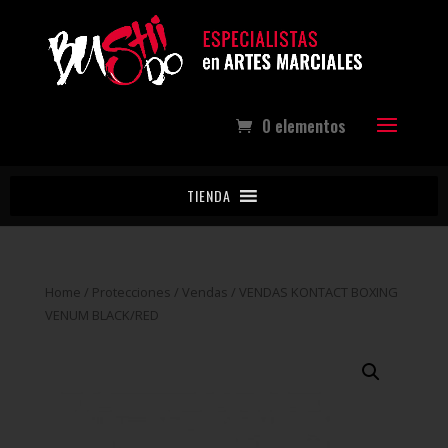
0 elementos
TIENDA
Home
/
Protecciones
/
Vendas
/ VENDAS KONTACT BOXING
VENUM BLACK/RED