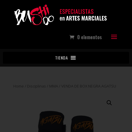
0 elementos
TIENDA
Home
/
Disciplinas
/
MMA
/ VENDA DE BOX NEGRA AGATSU