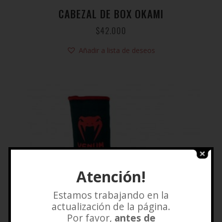
CABEZAL DE BOX OKAMI
$
42.000
Añadir a lista de deseos
Atención!
Estamos trabajando en la
actualización de la página.
Por favor,
antes de