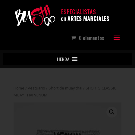
0 elementos
TIENDA
Home
/
Vestuario
/
Short de muay thai
/ SHORTS CLASSIC
MUAY THAI VENUM