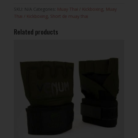
SKU:
N/A
Categories:
Muay Thai / Kickboxing
,
Muay
Thai / Kickboxing
,
Short de muay thai
Related products