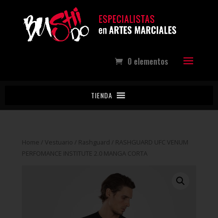
0 elementos
TIENDA
Home
/
Vestuario
/
Rashguard
/ RASHGUARD UFC VENUM
PERFOMANCE INSTITUTE 2.0 MANGA CORTA