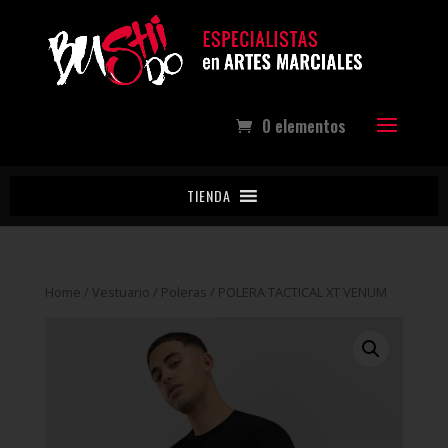
0 elementos
TIENDA
Home
/
Vestuario
/
Poleras
/ POLERA TACTICAL XT VENUM