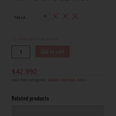
XL
L
M
S
TALLA
Añadir a lista de deseos
PECHERA
Add to cart
DE
KARATE
WKF
$
42.990
ADIDAS
BLANCO
SKU:
N/A
Categories:
Karate / Kempo
,
Petos
quantity
Related products