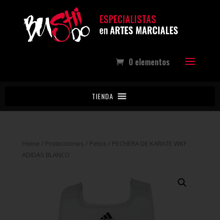
0 elementos
TIENDA
Home
/
Protecciones
/
Petos
/ PECHERA DE KARATE WKF
ADIDAS BLANCO