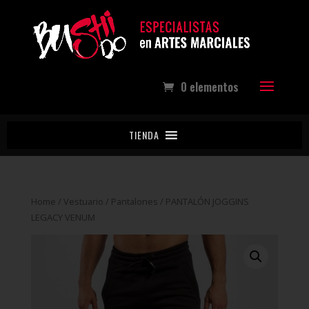
0 elementos
TIENDA
Home
/
Vestuario
/
Pantalones
/ PANTALÓN JOGGINS
LEGACY VENUM