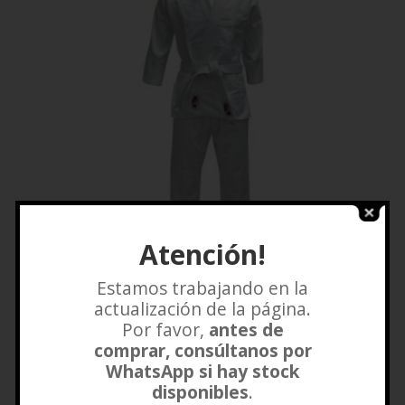
Atención!
Estamos trabajando en la
JUDOGI OKAMI
actualización de la página.
$
40.000
–
$
75.000
Por favor,
antes de
comprar, consúltanos por
Añadir a lista de deseos
WhatsApp si hay stock
disponibles
.