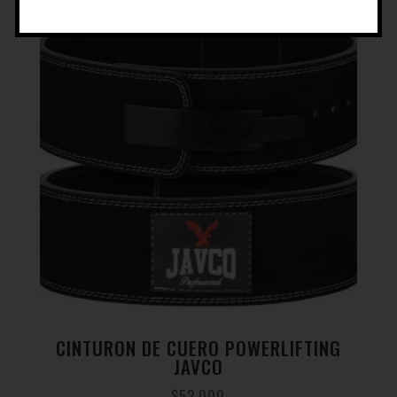
CINTURON DE CUERO POWERLIFTING
JAVCO
$
52.000