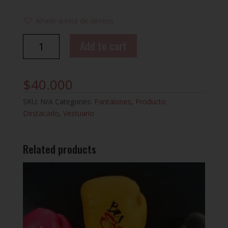
Añadir a lista de deseos
PANTALÓN
Add to cart
JOGGINS
LEGACY
VENUM
$
40.000
quantity
SKU:
N/A
Categories:
Pantalones
,
Producto
Destacado
,
Vestuario
Related products