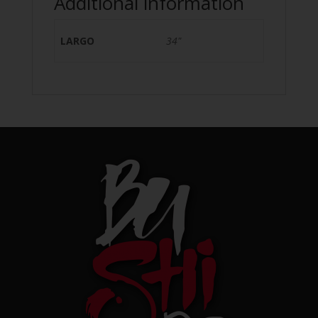
Additional information
LARGO
34"