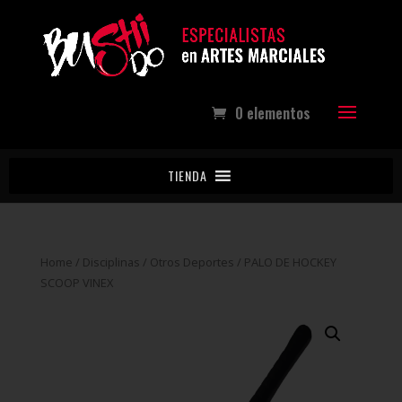
0 elementos
TIENDA
Home
/
Disciplinas
/
Otros Deportes
/ PALO DE HOCKEY
SCOOP VINEX