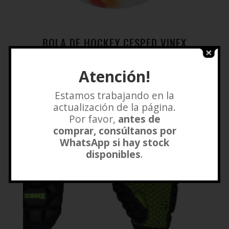
BOLA DE HOCKEY CESPED VINEX
$
6.500
Atención!
Añadir a lista de deseos
Estamos trabajando en la
actualización de la página.
Por favor,
antes de
comprar, consúltanos por
WhatsApp si hay stock
disponibles
.