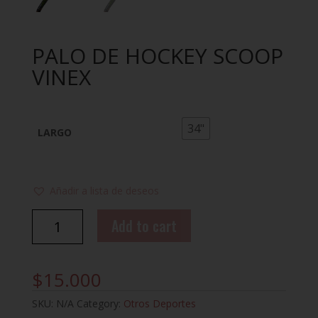
PALO DE HOCKEY SCOOP
VINEX
34"
LARGO
Añadir a lista de deseos
PALO
Add to cart
DE
HOCKEY
SCOOP
$
15.000
VINEX
quantity
SKU:
N/A
Category:
Otros Deportes