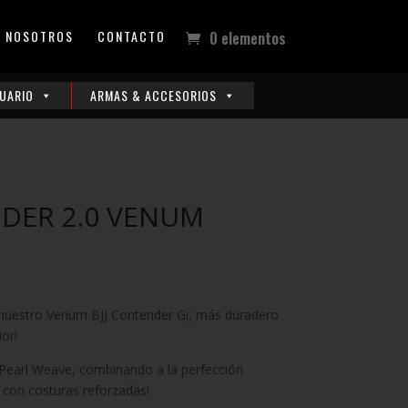
NOSOTROS
CONTACTO
0 elementos
UARIO
ARMAS & ACCESORIOS
NDER 2.0 VENUM
e nuestro Venum BJJ Contender Gi, más duradero
or!
Pearl Weave, combinando a la perfección
o con costuras reforzadas!