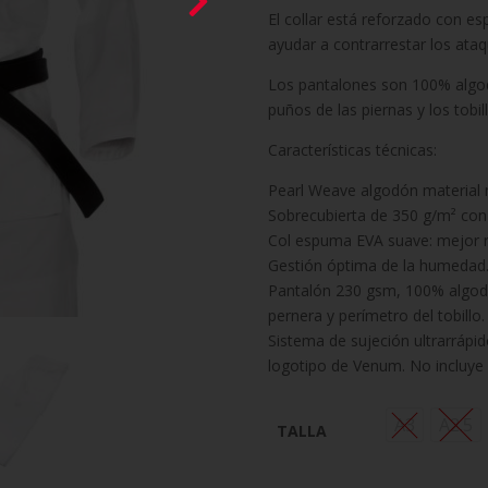
El collar está reforzado con es
ayudar a contrarrestar los ata
Los pantalones son 100% algodó
puños de las piernas y los tobil
Características técnicas:
Pearl Weave algodón material 
Sobrecubierta de 350 g/m² con
Col espuma EVA suave: mejor res
Gestión óptima de la humedad
Pantalón 230 gsm, 100% algodón
pernera y perímetro del tobillo.
Sistema de sujeción ultrarrápid
logotipo de Venum. No incluye 
A3
A2.5
TALLA