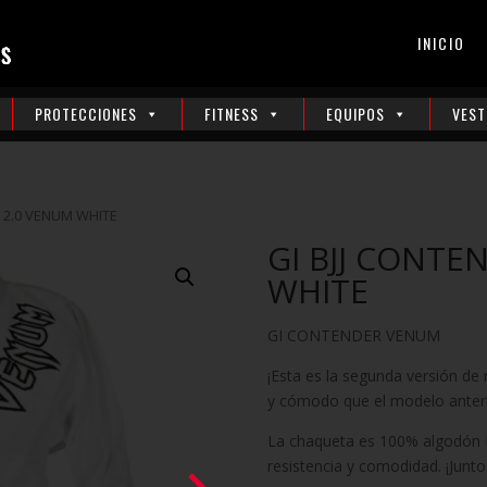
INICIO
PROTECCIONES
FITNESS
EQUIPOS
VEST
R 2.0 VENUM WHITE
GI BJJ CONTE
WHITE
GI CONTENDER VENUM
¡Esta es la segunda versión d
y cómodo que el modelo anteri
La chaqueta es 100% algodón 
resistencia y comodidad. ¡Junt