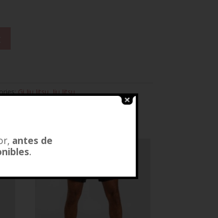
t
ories:
Gi Jiu Jitsu
,
Jiu Jitsu
or,
antes de
onibles
.