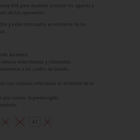
puma EVA para ayudarte a resistir los agarres y
ques de tus oponentes.
n y están reforzados en el interior de los
los.
más duradero.
 ranuras redondeadas y reforzadas.
istencia a los cuellos de botella.
.
 con costuras reforzadas en el interior de la
o por cuerda. Gi preencogido.
cinturón
A2
A1.5
A1
A0