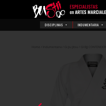
DISCIPLINAS
INDUMENTARIA
Home
/
Indumentaria
/
Gi Jiu Jitsu
/ GI BJJ CONTENDE