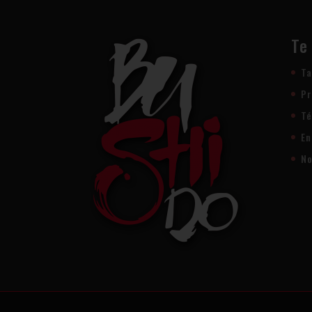
Te
Ta
Pr
Té
En
No