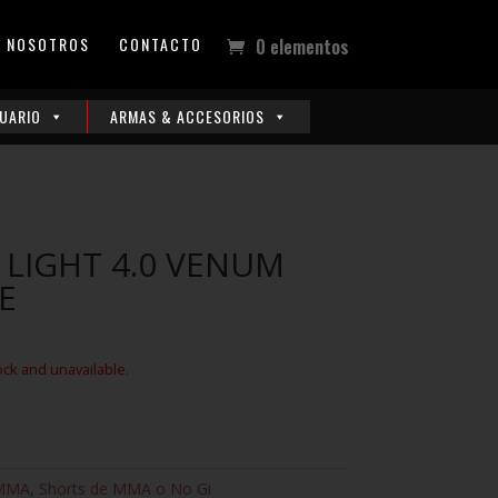
NOSOTROS
CONTACTO
0 elementos
UARIO
ARMAS & ACCESORIOS
 LIGHT 4.0 VENUM
E
ock and unavailable.
MMA
,
Shorts de MMA o No Gi