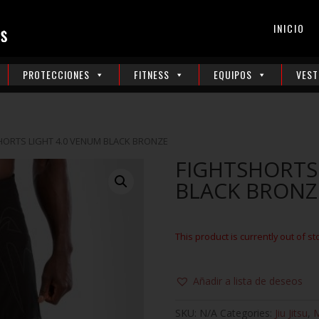
INICIO
PROTECCIONES
FITNESS
EQUIPOS
VEST
HORTS LIGHT 4.0 VENUM BLACK BRONZE
FIGHTSHORTS
BLACK BRONZ
This product is currently out of st
Añadir a lista de deseos
SKU:
N/A
Categories:
Jiu Jitsu
,