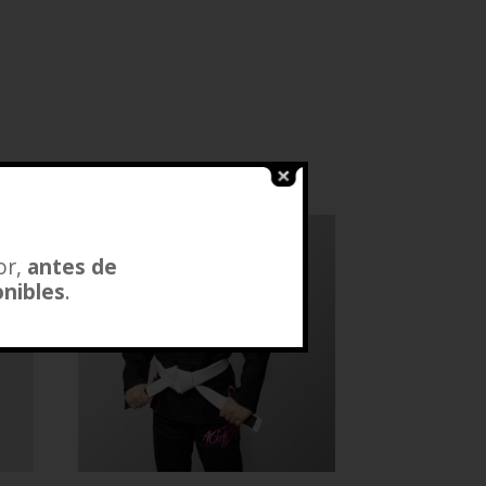
or,
antes de
onibles
.