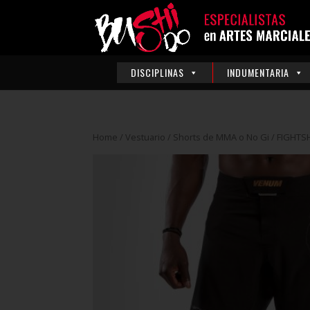
DISCIPLINAS
INDUMENTARIA
Home
/
Vestuario
/
Shorts de MMA o No Gi
/ FIGHTS