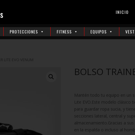
INICIO
PROTECCIONES
FITNESS
EQUIPOS
VEST
ER LITE EVO VENUM
BOLSO TRAIN
Mantén todo tu equipo en un s
Lite EVO.Este modelo clásico 
para guardar ropa sucia, y tien
secciones lateral, central y su
almacenamiento.Gracias a sus d
en la espalda o incluso al hom