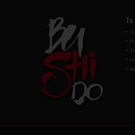
Te
Ta
Pr
Té
En
No