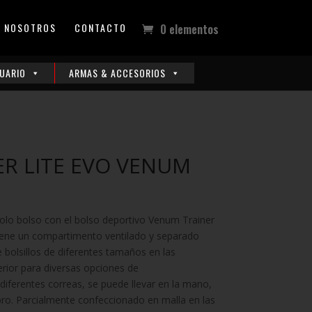
NOSOTROS
CONTACTO
0 elementos
UARIO
ARMAS & ACCESORIOS
ER LITE EVO VENUM
olo bolso con el bolso deportivo Venum Trainer
tiene un compartimento ventilado y separado
e bolsillos de diferentes tamaños en las
perior para diversas opciones de
iferentes correas, se puede llevar en la mano,
bro. Parcialmente confeccionado en malla en las