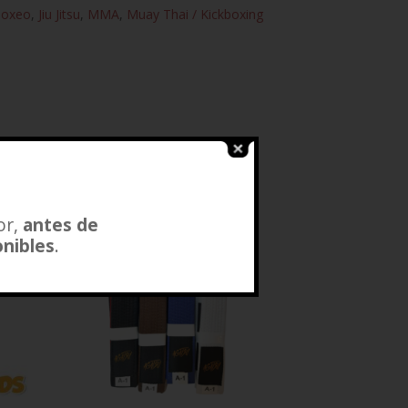
oxeo
,
Jiu Jitsu
,
MMA
,
Muay Thai / Kickboxing
SALE!
or,
antes de
onibles
.