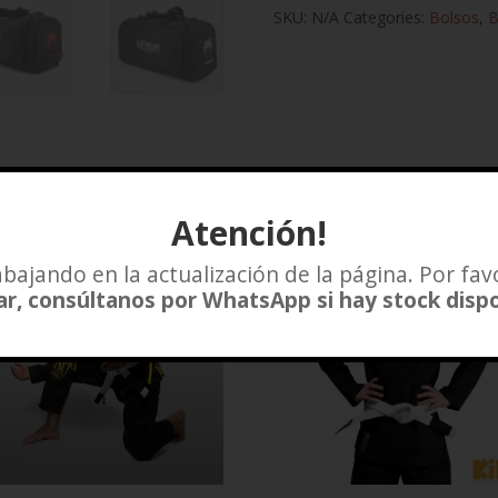
SKU:
N/A
Categories:
Bolsos
,
B
Atención!
bajando en la actualización de la página. Por fav
r, consúltanos por WhatsApp si hay stock disp