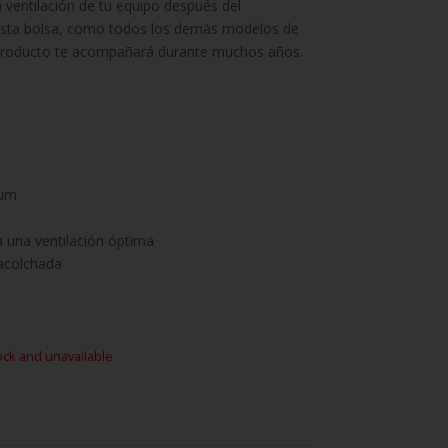
 ventilación de tu equipo después del
esta bolsa, como todos los demás modelos de
 producto te acompañará durante muchos años.
num
 una ventilación óptima
acolchada
ock and unavailable.