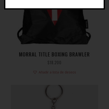
MORRAL TITLE BOXING BRAWLER
$
18.200
Añadir a lista de deseos