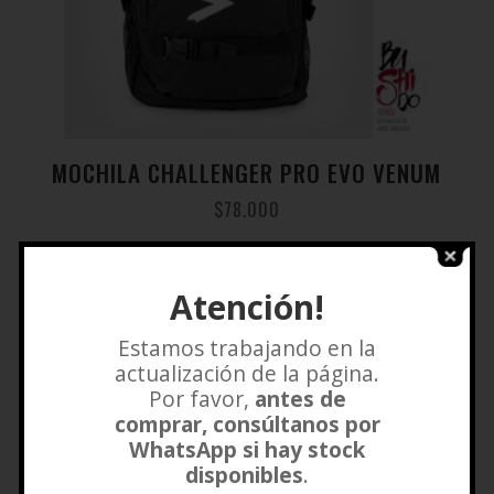
MOCHILA CHALLENGER PRO EVO VENUM
$
78.000
Añadir a lista de deseos
Atención!
Estamos trabajando en la
actualización de la página.
Por favor,
antes de
comprar, consúltanos por
WhatsApp si hay stock
disponibles
.