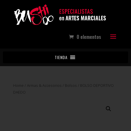
0 elementos
TIENDA
Home
/
Armas & Accesorios
/
Bolsos
/ BOLSO DEPORTIVO
DAEDO