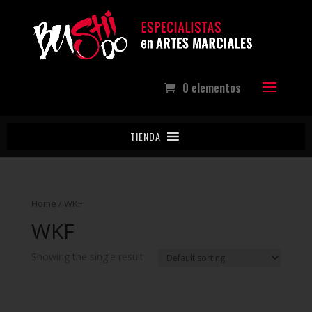
0 elementos
TIENDA
Home
/ WKF
WKF
Showing the single result